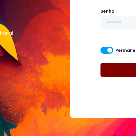
Senha
toral
Permanec